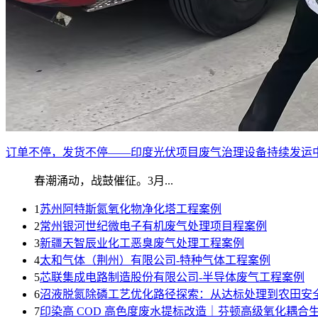
订单不停，发货不停——印度光伏项目废气治理设备持续发运
春潮涌动，战鼓催征。3月...
1
苏州阿特斯氮氧化物净化塔工程案例
2
常州银河世纪微电子有机废气处理项目程案例
3
新疆天智辰业化工恶臭废气处理工程案例
4
太和气体（荆州）有限公司-特种气体工程案例
5
芯联集成电路制造股份有限公司-半导体废气工程案例
6
沼液脱氮除磷工艺优化路径探索：从达标处理到农田安
7
印染高 COD 高色度废水提标改造｜芬顿高级氧化耦合