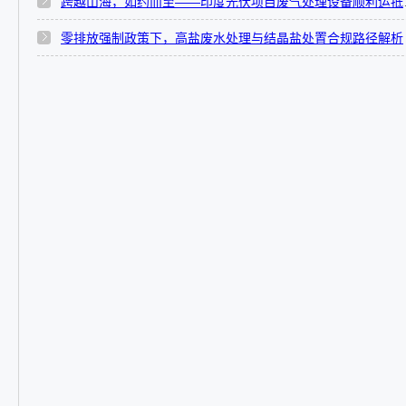
跨越山海，如
零排放强制政策下，高盐废水处理与结晶盐处置合规路径解析