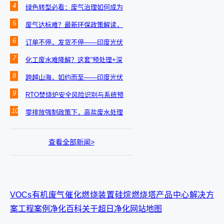
达标难？一文读懂合规排放要点
4
绿色转型必看：废气治理如何成为
企业升级的新引擎
5
废气达标难？最新环保政策解读，
一文读懂合规排放核心要点
6
订单不停，发货不停——印度光伏
项目废气治理设备持续发运中
7
化工废水难降解？这套“预处理+深
度净化”工艺实现稳定达标
8
跨越山海，如约而至——印度光伏
项目废气处理设备顺利运抵现场
9
RTO焚烧炉安全风险识别与系统预
防措施
10
零排放强制政策下，高盐废水处理
与结晶盐处置合规路径解析
查看全部新闻>
VOCs有机废气
催化燃烧装置
硅烷燃烧塔
产品中心
解决方
案
工程案例
净化百科
关于超日净化
网站地图